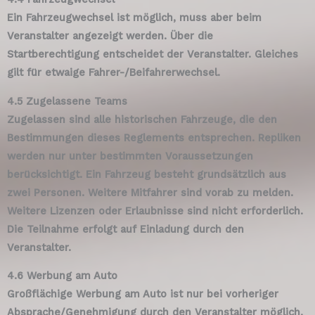
Ein Fahrzeugwechsel ist möglich, muss aber beim
Veranstalter angezeigt werden. Über die
Startberechtigung entscheidet der Veranstalter. Gleiches
gilt für etwaige Fahrer-/Beifahrerwechsel.
4.5 Zugelassene Teams
Zugelassen sind alle historischen Fahrzeuge, die den
Bestimmungen dieses Reglements entsprechen. Repliken
werden nur unter bestimmten Voraussetzungen
berücksichtigt. Ein Fahrzeug besteht grundsätzlich aus
zwei Personen. Weitere Mitfahrer sind vorab zu melden.
Weitere Lizenzen oder Erlaubnisse sind nicht erforderlich.
Die Teilnahme erfolgt auf Einladung durch den
Veranstalter.
4.6 Werbung am Auto
Großflächige Werbung am Auto ist nur bei vorheriger
Absprache/Genehmigung durch den Veranstalter möglich.