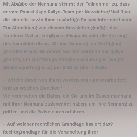
Mit Abgabe der Nennung stimmt der Teilnehmer zu, dass
er vom Pascal Kapp Rallye-Team per Newsletter/Mail über
die aktuelle sowie über zukünftige Rallyes informiert wird.
Zur Abmeldung von diesem Newsletter genügt eine
formlose Mail an info@pascal-kapp.de oder die Nutzung
des Abmeldebuttons. Mit der Nennung zur Verfügung
gestellte Handy-Nummern werden während der Rallye
genutzt, um kurzfristige Strecken-Änderungen (wegen
Straßensperrung o. ä.) per SMS zu übermitteln.
– Welche Daten von Ihnen werden von uns verarbeitet?
Und zu welchen Zwecken?
Wir verarbeiten die Daten, die Sie uns im Zusammenhang
mit Ihrer Nennung zugesendet haben, um Ihre Nennung zu
prüfen und die Rallye durchzuführen.
– Auf welcher rechtlichen Grundlage basiert das?
Rechtsgrundlage für die Verarbeitung Ihrer