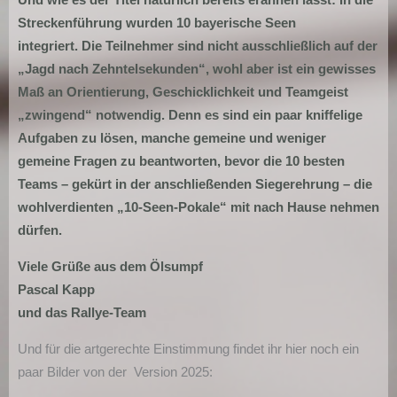
Und wie es der Titel
natürlich bereits erahnen lässt: In die
Streckenführung wurden 10 bayerische Seen
integriert.
Die Teilnehmer sind nicht ausschließlich auf der
„Jagd nach Zehntelsekunden“, wohl aber ist
ein gewisses
Maß an Orientierung, Geschicklichkeit und Teamgeist
„zwingend“ notwendig.
Denn es sind ein paar kniffelige
Aufgaben zu lösen, manche gemeine und weniger
gemeine
Fragen zu beantworten, bevor die 10 besten
Teams – gekürt in der anschließenden
Siegerehrung – die
wohlverdienten „10-Seen-Pokale“ mit nach Hause nehmen
dürfen.
Viele Grüße aus dem Ölsumpf
Pascal Kapp
und das Rallye-Team
Und für die artgerechte Einstimmung findet ihr hier noch ein
paar Bilder von der Version 2025: